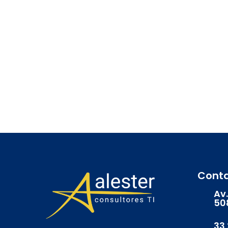
Cont
Av.
50
33