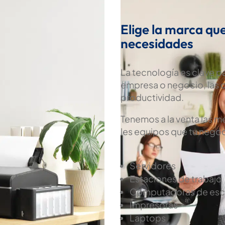
Elige la marca qu
necesidades
La tecnología es clave 
empresa o negocio, las 
productividad.
Tenemos a la venta las 
les equipos que tu negoc
Servidores
Estaciones de trabajo
Computadoras de escr
Impresoras
Laptops