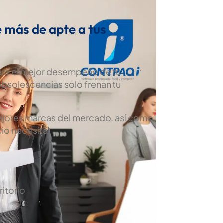
e más de apte a tus
para el mejor desempeño de tu
obsolescencias solo frenan tu
mejores marcas del mercado, así como
io necesita.
itorio